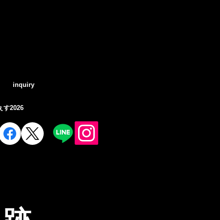
Log In
inquiry
す2026