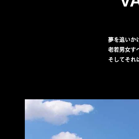
V
夢を追いか
​老若男女
​そしてそ