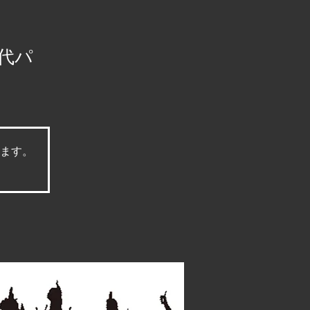
代パ
ます。