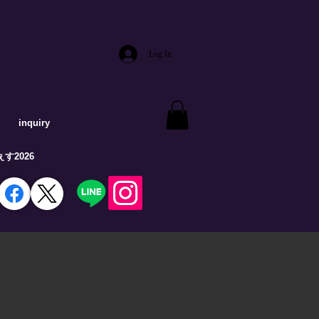
Log In
inquiry
す2026