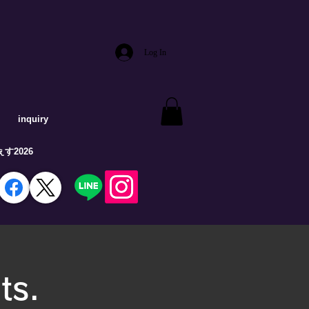
Log In
inquiry
す2026
ts.