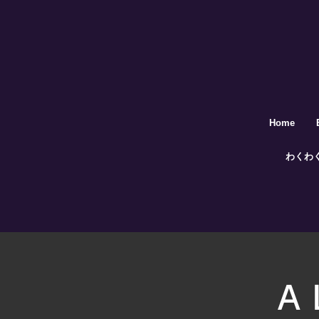
Home
わくわ
A 