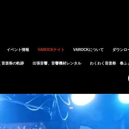
イベント情報
VAROCKナイト
VAROCKについて
ダウンロ
く音楽祭の軌跡
出張音響、音響機材レンタル
わくわく音楽祭 春ふぇ