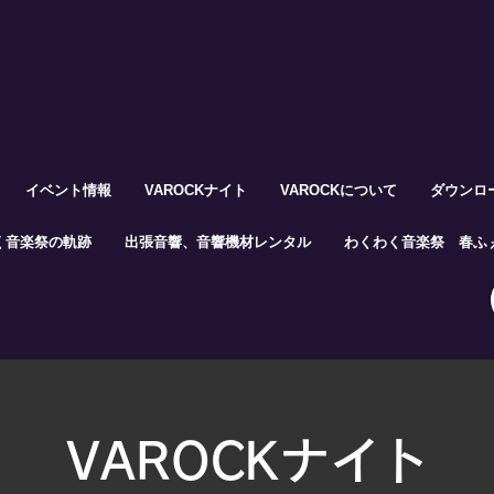
イベント情報
VAROCKナイト
VAROCKについて
ダウンロ
く音楽祭の軌跡
出張音響、音響機材レンタル
わくわく音楽祭 春ふぇ
VAROCKナイト