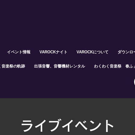
イベント情報
VAROCKナイト
VAROCKについて
ダウンロ
く音楽祭の軌跡
出張音響、音響機材レンタル
わくわく音楽祭 春ふぇ
ライブイベント