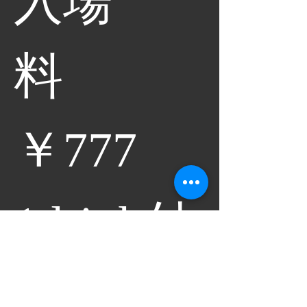
入場
料　
￥777　
1drink付
き