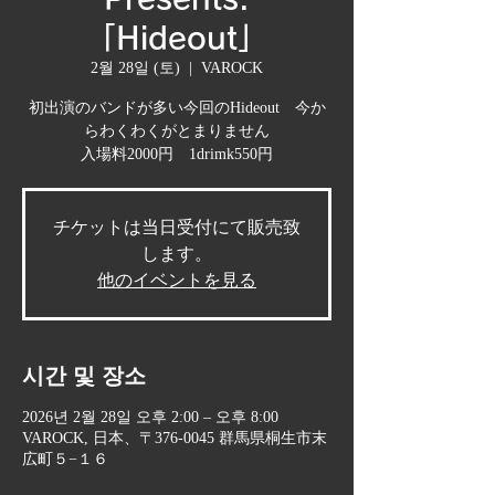
「Hideout」
2월 28일 (토)
  |  
VAROCK
初出演のバンドが多い今回のHideout 今か
らわくわくがとまりません
入場料2000円 1drimk550円
チケットは当日受付にて販売致
します。
他のイベントを見る
시간 및 장소
2026년 2월 28일 오후 2:00 – 오후 8:00
VAROCK, 日本、〒376-0045 群馬県桐生市末
広町５−１６