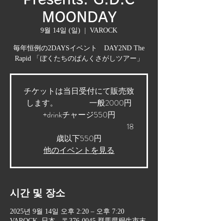
MOONDAY
9월 14일 (일)
  |  
VAROCK
毎年恒例の2DAYSイベント DAY2ND The
Rapid 「ぼくたちのぱんくさがしツアー」
チケットは当日受付にて販売致
します。 一般2000円
+drinkチャージ550円
18
歳以下550円
他のイベントを見る
시간 및 장소
2025년 9월 14일 오후 2:20 – 오후 7:20
VAROCK, 日本、〒376-0045 群馬県桐生市末