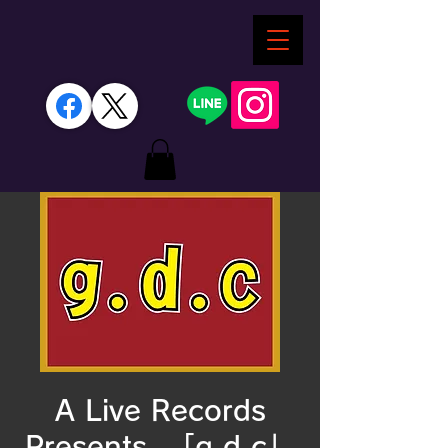
A Live Records
Presents. 「g.d.c」