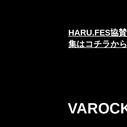
HARU.FES
集はコチラか
VAROC