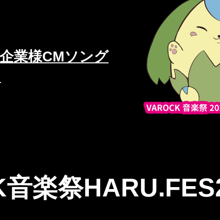
協賛企業様CMソング
ら
K音楽祭HARU.FES