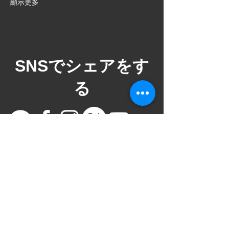
顯示更多
​SNSでシェアをす
る
ご意見箱
VAROCKのイベントをより満足いただける
イベントにするためにお気軽にご意見をい
ただけると幸いです。ご意見箱は社長、店
長直通フォームですので皆様の声が直接社