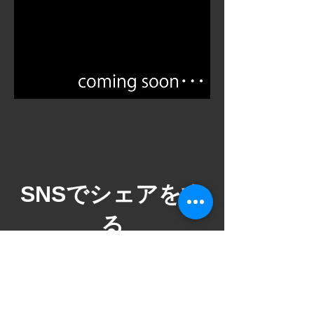
​SNSでシェアをす
る