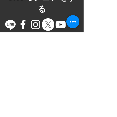
る
ご意見箱
VAROCKのイベントをより満足いただける
イベントにするためにお気軽にご意見をい
ただけると幸いです。ご意見箱は社長、店
長直通フォームですので皆様の声が直接社
長に届きます。また、ご意見箱には個人情
報を特定することができないようになって
おりますので、どしどしとご意見を頂戴で
きればと思います。よろしくお願いいたし
ます。