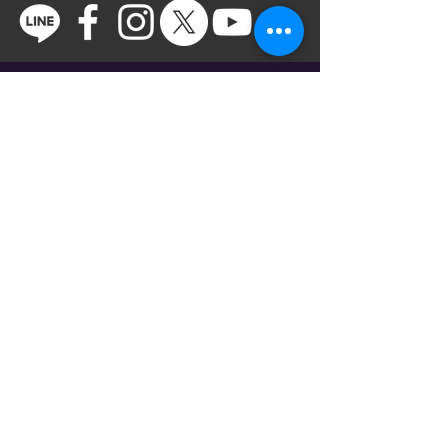
ご意見箱
VAROCKのイベントをより満足いただける
イベントにするためにお気軽にご意見をい
ただけると幸いです。ご意見箱は社長、店
長直通フォームですので皆様の声が直接社
長に届きます。また、ご意見箱には個人情
報を特定することができないようになって
おりますので、どしどしとご意見を頂戴で
きればと思います。よろしくお願いいたし
ます。
Copyright © VAROCK All
Rights Reserved.