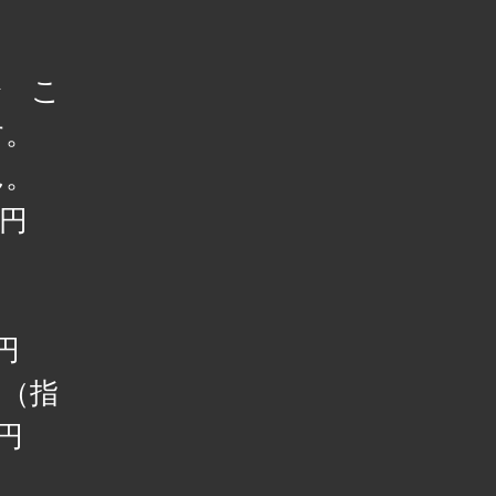
合 こ
す。
ん。
50円
0円
影（指
円