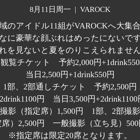
8月11日周一
  |  
VAROCK
域のアイドル11組がVAROCKへ大集
なに豪華な顔ぶれはめったにないで
れを見ないと夏をのりこえられませ
観覧チケット 予約2,000円+1drink5
当日2,500円+1drink550円
1部、2部通しチケット 予約2,500円
2drink1100円 当日3,500円+2drink110
撮影（指定席）1,500円 1部、2部撮
定席）2,500円 一般撮影（立ち見）500
※指定席は限定20席となります。