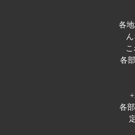
各地
ん
こ
各部
+
各部