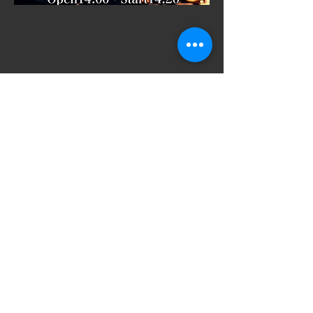
​SNSでシェアをす
る
ご意見箱
VAROCKのイベントをより満足いただける
イベントにするためにお気軽にご意見をい
ただけると幸いです。ご意見箱は社長、店
長直通フォームですので皆様の声が直接社