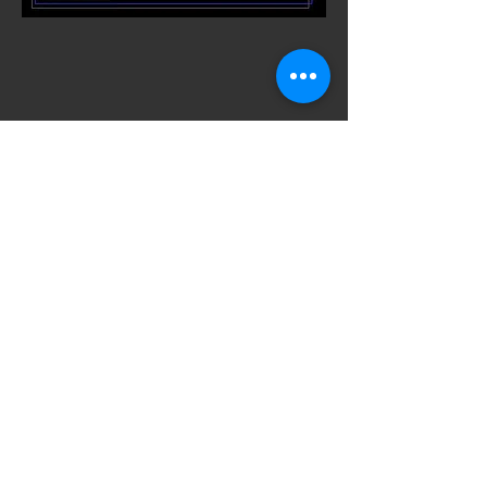
​SNSでシェアをす
る
ご意見箱
VAROCKのイベントをより満足いただける
イベントにするためにお気軽にご意見をい
ただけると幸いです。ご意見箱は社長、店