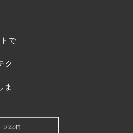
ントで
テク
しま
ジ550円