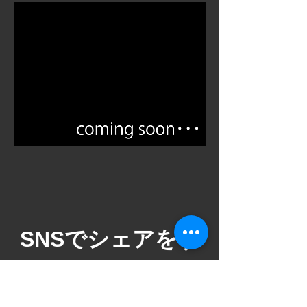
​SNSでシェアをす
る