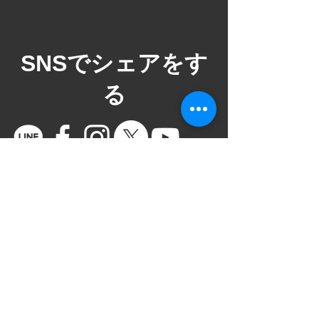
​SNSでシェアをす
る
ご意見箱
VAROCKのイベントをより満足いただける
イベントにするためにお気軽にご意見をい
ただけると幸いです。ご意見箱は社長、店
長直通フォームですので皆様の声が直接社
長に届きます。また、ご意見箱には個人情
報を特定することができないようになって