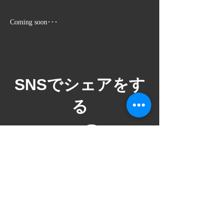
Coming soon･･･
​SNSでシェアをす
る
ご意見箱
VAROCKのイベントをより満足いただける
イベントにするためにお気軽にご意見をい
ただけると幸いです。ご意見箱は社長、店