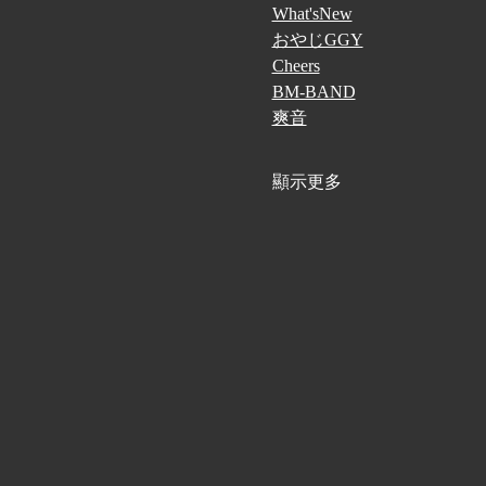
What'sNew
おやじGGY
Cheers
BM-BAND
爽音
顯示更多