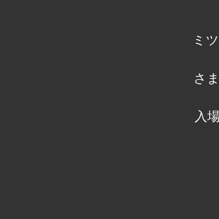
ミツ
さ
入