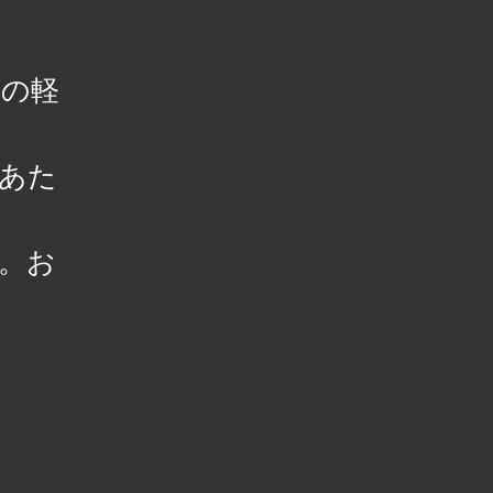
内の軽
あた
。
。お