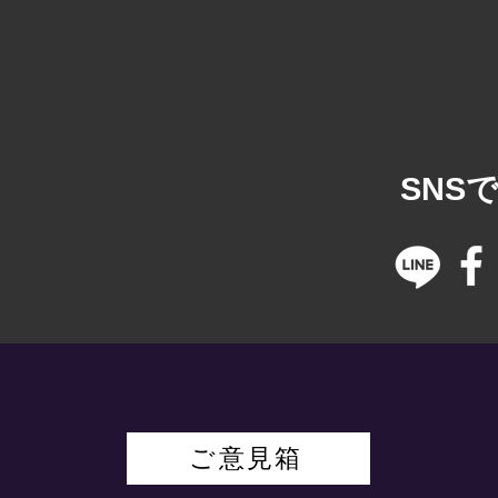
​SN
ご意見箱