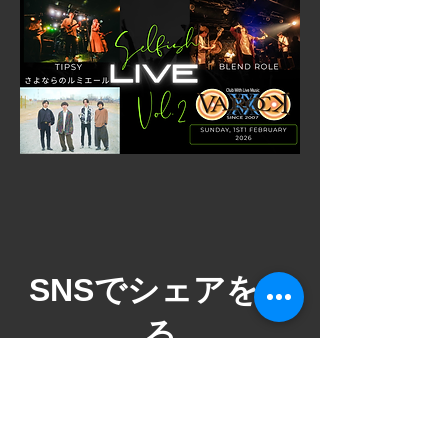
​SNSでシェアをす
る