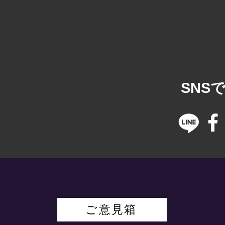
​SN
ご意見箱