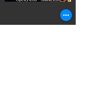
​SNSでシェアをす
る
ご意見箱
VAROCKのイベントをより満足いただける
イベントにするためにお気軽にご意見をい
ただけると幸いです。ご意見箱は社長、店
長直通フォームですので皆様の声が直接社