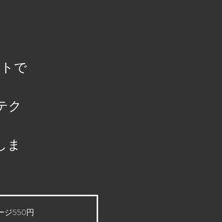
ントで
テク
しま
ジ550円