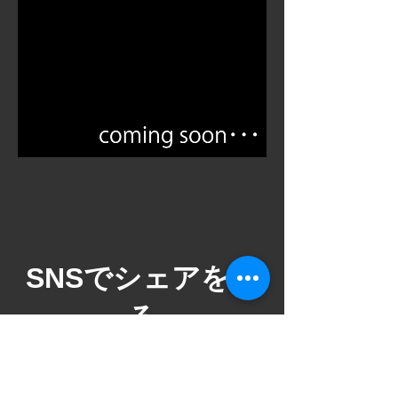
​SNSでシェアをす
る