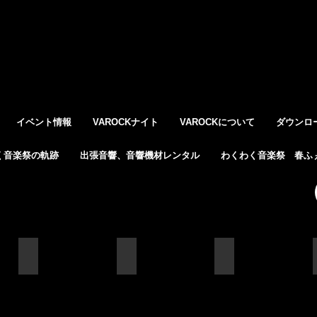
イベント情報
VAROCKナイト
VAROCKについて
ダウンロ
く音楽祭の軌跡
出張音響、音響機材レンタル
わくわく音楽祭 春ふぇ
IMG_7956
IMG_7952
IMG_7948